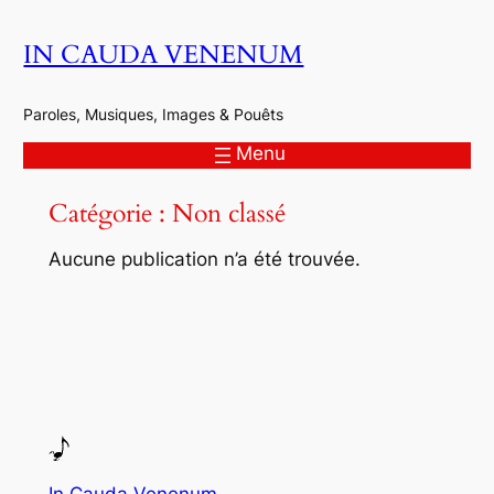
Aller
IN CAUDA VENENUM
au
contenu
Paroles, Musiques, Images & Pouêts
Menu
Catégorie :
Non classé
Aucune publication n’a été trouvée.
In Cauda Venenum