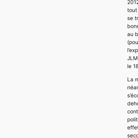
201
tout
se t
bonn
au 
(pou
l’ex
JLM 
le 1
La 
néa
s’éc
deho
con
poli
effe
seco