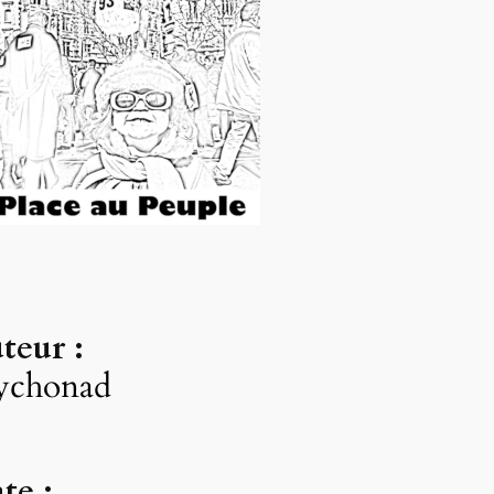
teur :
ychonad
te :