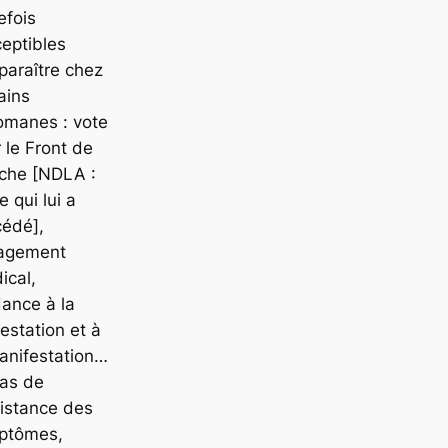
efois
eptibles
paraître chez
ains
omanes : vote
 le Front de
che [NDLA :
e qui lui a
cédé],
agement
ical,
ance à la
estation et à
anifestation…
cas de
istance des
ptômes,