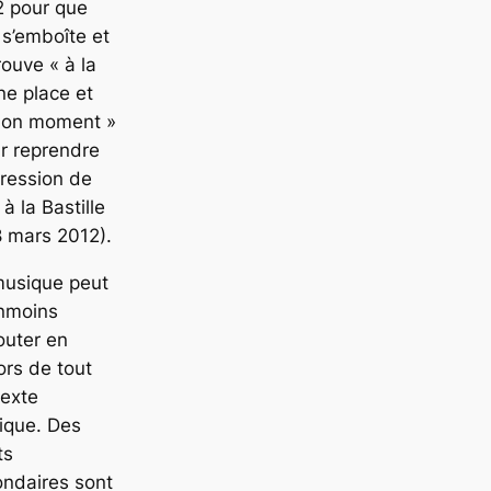
2 pour que
 s’emboîte et
rouve « à la
e place et
bon moment »
r reprendre
pression de
à la Bastille
8 mars 2012).
musique peut
nmoins
outer en
rs de tout
texte
tique. Des
ts
ndaires sont