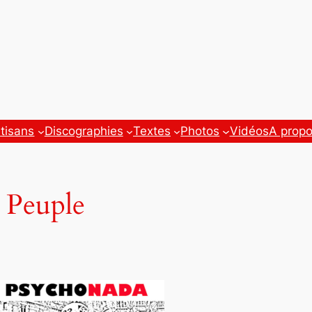
tisans
Discographies
Textes
Photos
Vidéos
A prop
u Peuple