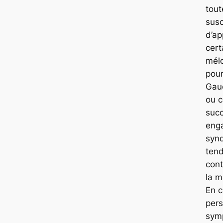
tout
susc
d’ap
cert
mél
pour
Gau
ou c
suc
eng
synd
tend
cont
la m
En 
pers
sym