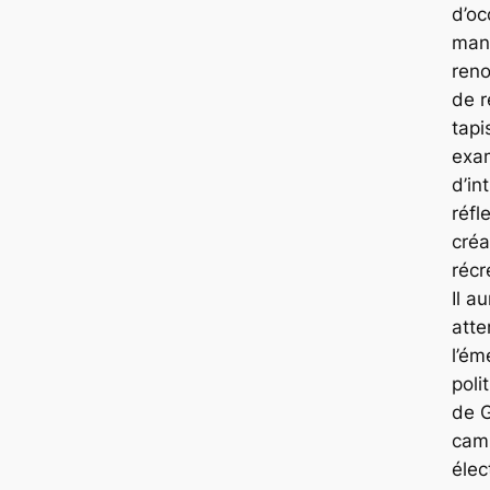
d’oc
man
ren
de r
tapi
exa
d’in
réfl
créa
récr
Il au
atte
l’é
poli
de G
cam
élec