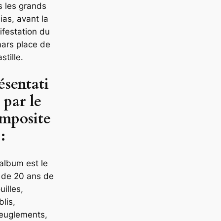
 les grands
as, avant la
festation du
ars place de
stille.
ésentati
 par le
mposite
:
album est le
t de 20 ans de
uilles,
blis,
veuglements,