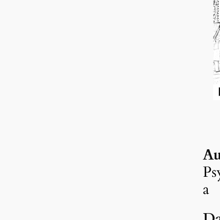
Au
Ps
a
Da