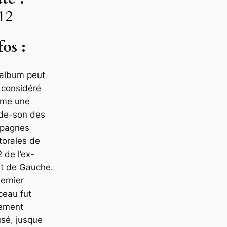
12
fos :
 album peut
 considéré
me une
de-son des
pagnes
torales de
 de l’ex-
nt de Gauche.
ernier
ceau fut
gement
usé, jusque