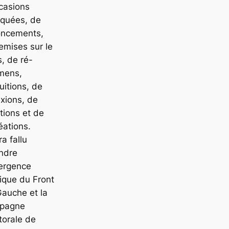
casions
quées, de
oncements,
emises sur le
s, de ré-
mens,
tuitions, de
exions, de
tions et de
éations.
ra fallu
ndre
mergence
tique du Front
auche et la
pagne
torale de