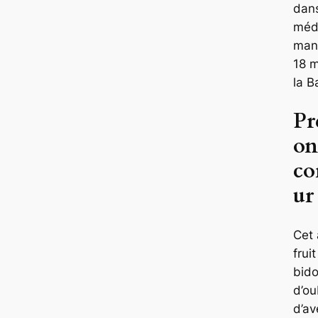
dans
médi
mani
18 m
la Ba
Pr
on
co
ur
Cet 
frui
bido
d’ou
d’a