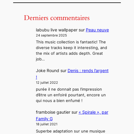
Derniers commentaires
Ellie’s song (2019)
labubu live wallpaper
sur
Peau neuve
Family G
24 septembre 2025
This music collection is fantastic! The
diverse tracks keep it interesting, and
the mix of artists adds depth. Great
job…
Les Rats (2019)
Joke Round
sur
Denis : rends l’argent
Psychonada
!
12 juillet 2022
purée il ne donnait pas l’impression
d’être un enfoiré pourtant, encore un
qui nous a bien enfumé !
Nox lupi (2018)
framboise gautier
sur
« Spirale », par
Siegfried G
Family G
18 juillet 2021
Superbe adaptation sur une musique