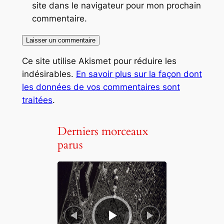
site dans le navigateur pour mon prochain
commentaire.
Ce site utilise Akismet pour réduire les
indésirables.
En savoir plus sur la façon dont
les données de vos commentaires sont
traitées
.
Derniers morceaux
parus
L
e
c
t
e
u
r
a
u
d
i