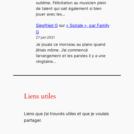
sublime. Félicitation au musicien plein
de talent qui sait également si bien
Adonis et moi (2018)
jouer avec les…
Siegfried G
Siegfried G
sur
« Spirale », par Family
G
27 juin 2021
Je jouais ce morceau au piano quand
j’étais môme. J’ai commencé
Gloria victis (the loser’s song)
l’arrangement et les paroles il y a une
(2018)
vingtaine…
Siegfried G
Liens utiles
Exercice de style (2018)
Siegfried G
Liens que j’ai trouvés utiles et que je voulais
partager.