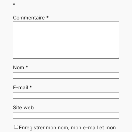
n
o
*
k
Commentaire
*
Nom
*
E-mail
*
Site web
Enregistrer mon nom, mon e-mail et mon