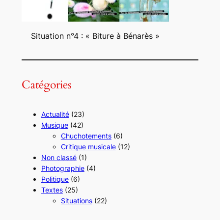
Situation n°4 : « Biture à Bénarès »
Le Poivrot (2022)
Siegfried G
Catégories
Actualité
(23)
Spirale (2021)
Musique
(42)
Family G
Chuchotements
(6)
Critique musicale
(12)
Non classé
(1)
Photographie
(4)
Politique
(6)
Les p’tits boulots (2020)
Textes
(25)
Situations
(22)
Family G