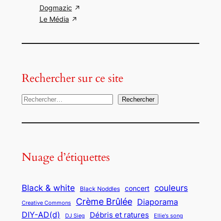
Dogmazic
Carthago delenda est (2018)
Le Média
Siegfried G
Rechercher sur ce site
Stop Macron (2018)
Psychonada
R
Rechercher
e
c
h
Virus (2017)
e
Nuage d’étiquettes
r
Siegfried G
c
Black & white
couleurs
concert
h
Black Noddles
Crème Brûlée
Diaporama
e
Creative Commons
DIY-AD(d)
Débris et ratures
r
Je re-Mélenchon (2012)
DJ Sieg
Ellie's song