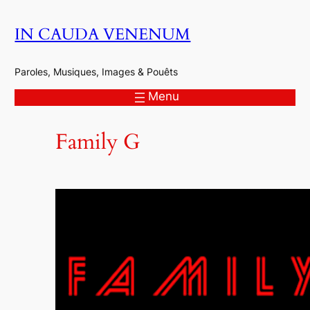
Aller
IN CAUDA VENENUM
au
contenu
Paroles, Musiques, Images & Pouêts
Menu
Family G