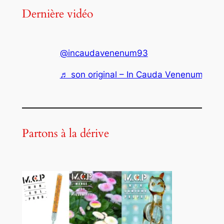
Dernière vidéo
Siegfried G
@incaudavenenum93
Blues d’écolière (2023)
♬ son original – In Cauda Venenum
Family G
Partons à la dérive
Ici ou ailleurs (2023)
Siegfried G
Le Titanic (2023)
Siegfried G