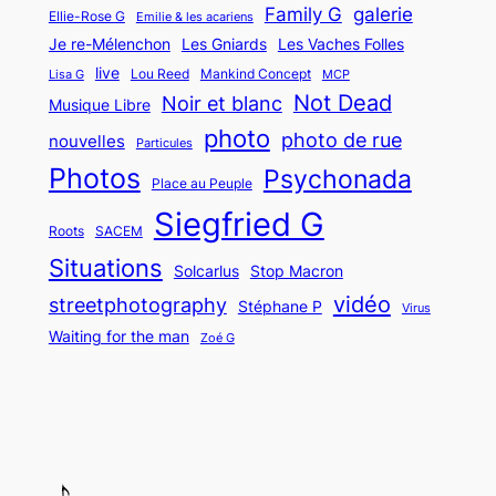
Family G
galerie
Ellie-Rose G
Emilie & les acariens
Psychonada
Les Vaches Folles
Je re-Mélenchon
Les Gniards
live
Lou Reed
Mankind Concept
Lisa G
MCP
Not Dead
Noir et blanc
Musique Libre
photo
photo de rue
nouvelles
Smells like a riot (2011)
Particules
Photos
Psychonada
Siegfried G
Place au Peuple
Siegfried G
Roots
SACEM
Situations
Solcarlus
Stop Macron
Plutôt vieux que morts (2009)
vidéo
streetphotography
Stéphane P
Virus
Crème Brûlée
Waiting for the man
Zoé G