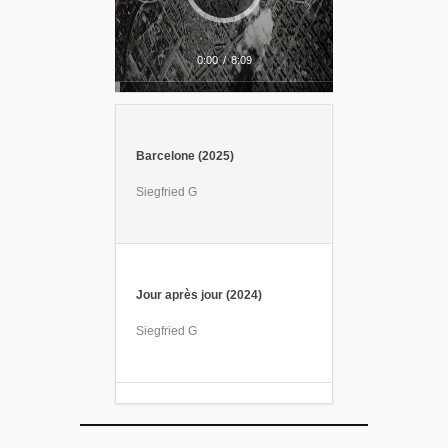
o
0:00
/
8:09
Barcelone (2025)
Siegfried G
Jour après jour (2024)
Siegfried G
Sirène (2023)