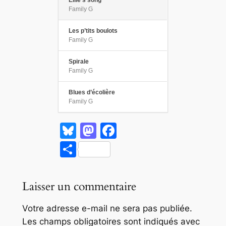
Ellie’s song
Family G
Les p’tits boulots
Family G
Spirale
Family G
Blues d’écolière
Family G
Bl
M
F
u
a
a
P
e
st
c
ar
s
o
e
ta
Laisser un commentaire
k
d
b
g
y
o
o
Votre adresse e-mail ne sera pas publiée.
er
Les champs obligatoires sont indiqués avec