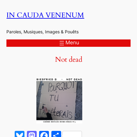
Aller
IN CAUDA VENENUM
au
contenu
Paroles, Musiques, Images & Pouêts
Menu
Not dead
Bluesky
Mastodon
Facebook
Partager