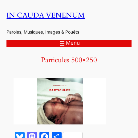
Aller
IN CAUDA VENENUM
au
contenu
Paroles, Musiques, Images & Pouêts
Menu
Particules 500×250
Bluesky
Mastodon
Facebook
Partager