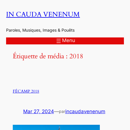
Aller
IN CAUDA VENENUM
au
contenu
Paroles, Musiques, Images & Pouêts
Menu
Étiquette de média :
2018
FÉCAMP 2018
Mar 27, 2024
—
incaudavenenum
par