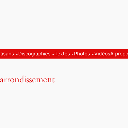
tisans
Discographies
Textes
Photos
Vidéos
A prop
arrondissement