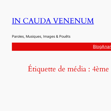
Aller
au
contenu
IN CAUDA VENENUM
Paroles, Musiques, Images & Pouêts
Blog
Anar
Étiquette de média :
4ème 