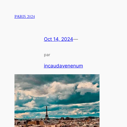
PARIS 2024
Oct 14, 2024
—
par
incaudavenenum