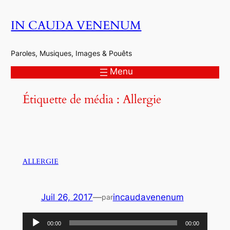
Aller
IN CAUDA VENENUM
au
contenu
Paroles, Musiques, Images & Pouêts
Menu
Étiquette de média :
Allergie
ALLERGIE
Juil 26, 2017
—
incaudavenenum
par
Lecteur
00:00
00:00