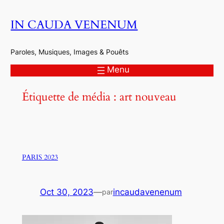
Aller
IN CAUDA VENENUM
au
contenu
Paroles, Musiques, Images & Pouêts
Menu
Étiquette de média :
art nouveau
PARIS 2023
Oct 30, 2023
—
incaudavenenum
par