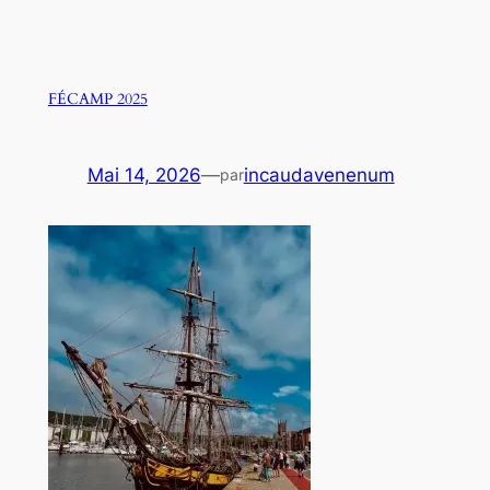
FÉCAMP 2025
Mai 14, 2026
—
incaudavenenum
par