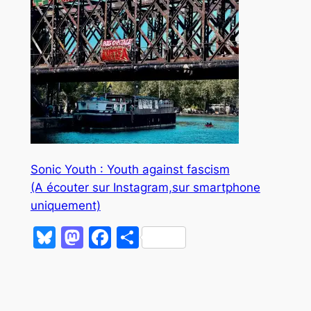
Sonic Youth : Youth against fascism
(A écouter sur Instagram,sur smartphone
uniquement)
Bluesky
Mastodon
Facebook
Partager