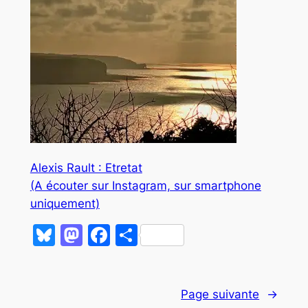
Alexis Rault : Etretat
(A écouter sur Instagram, sur smartphone
uniquement)
Bluesky
Mastodon
Facebook
Partager
Page suivante
→