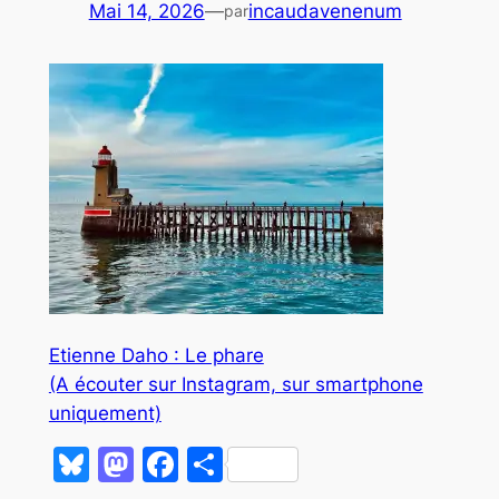
Mai 14, 2026
—
incaudavenenum
par
Etienne Daho : Le phare
(A écouter sur Instagram, sur smartphone
uniquement)
Bluesky
Mastodon
Facebook
Partager