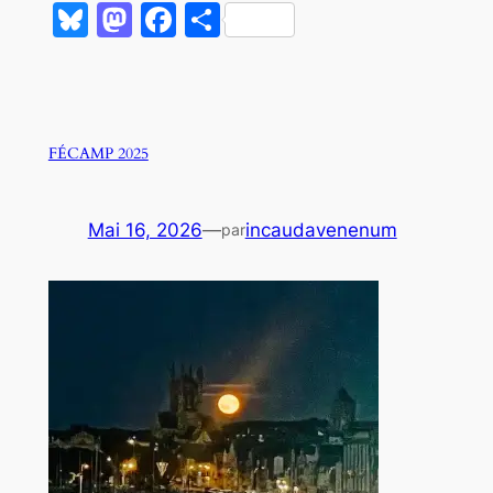
Bluesky
Mastodon
Facebook
Partager
FÉCAMP 2025
Mai 16, 2026
—
incaudavenenum
par