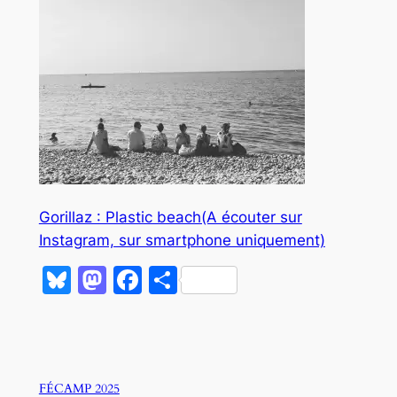
Gorillaz : Plastic beach(A écouter sur
Instagram, sur smartphone uniquement)
Bluesky
Mastodon
Facebook
Partager
FÉCAMP 2025