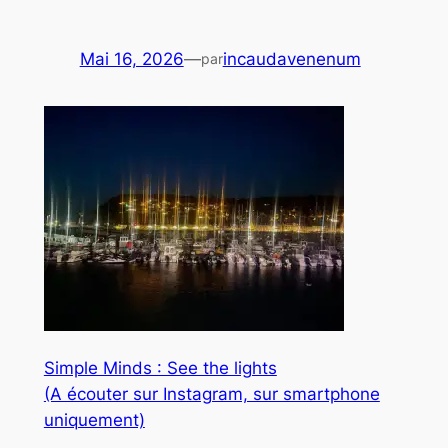
Mai 16, 2026
—
incaudavenenum
par
Simple Minds : See the lights
(A écouter sur Instagram, sur smartphone
uniquement)