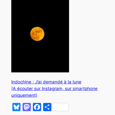
Indochine : J’ai demandé à la lune
(A écouter sur Instagram, sur smartphone
uniquement)
Bluesky
Mastodon
Facebook
Partager