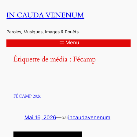
Aller
IN CAUDA VENENUM
au
contenu
Paroles, Musiques, Images & Pouêts
Menu
Étiquette de média :
Fécamp
FÉCAMP 2026
Mai 16, 2026
—
incaudavenenum
par