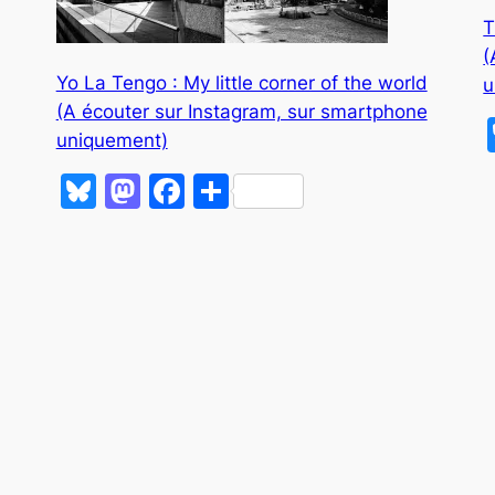
T
(
Yo La Tengo : My little corner of the world
u
(A écouter sur Instagram, sur smartphone
uniquement)
Bluesky
Mastodon
Facebook
Partager