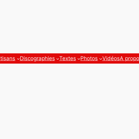
tisans
Discographies
Textes
Photos
Vidéos
A prop