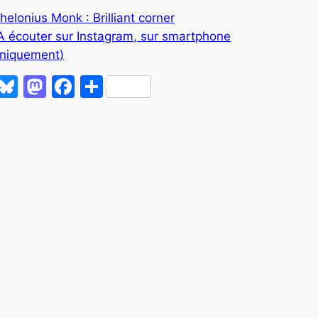
helonius Monk : Brilliant corner
A écouter sur Instagram, sur smartphone
niquement)
Bluesky
Mastodon
Facebook
Partager