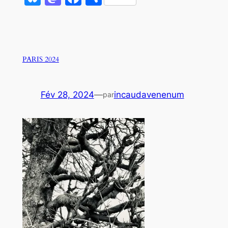
PARIS 2024
Fév 28, 2024
—
incaudavenenum
par