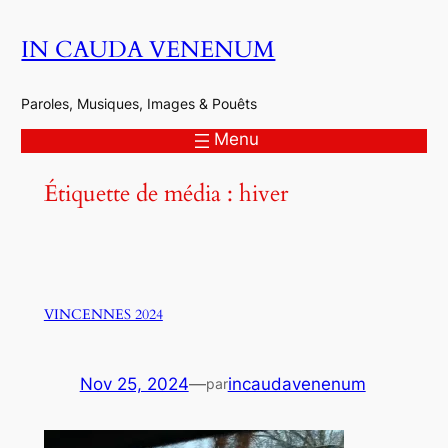
Aller
IN CAUDA VENENUM
au
contenu
Paroles, Musiques, Images & Pouêts
Menu
Étiquette de média :
hiver
VINCENNES 2024
Nov 25, 2024
—
incaudavenenum
par