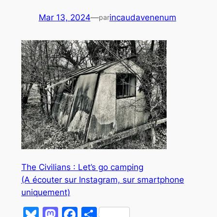
Mar 13, 2024
—
incaudavenenum
par
The Civilians : Let’s go camping
(A écouter sur Instagram, sur smartphone
uniquement)
Bluesky
Mastodon
Facebook
Partager