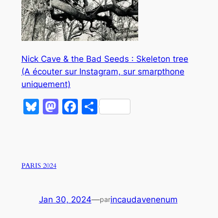
Nick Cave & the Bad Seeds : Skeleton tree
(A écouter sur Instagram, sur smarpthone
uniquement)
Bluesky
Mastodon
Facebook
Partager
PARIS 2024
Jan 30, 2024
—
incaudavenenum
par