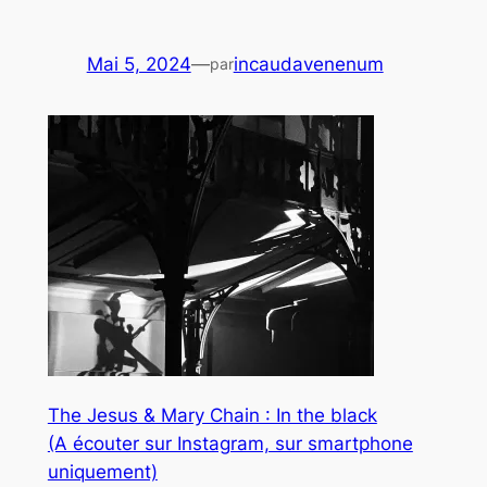
Mai 5, 2024
—
incaudavenenum
par
The Jesus & Mary Chain : In the black
(A écouter sur Instagram, sur smartphone
uniquement)