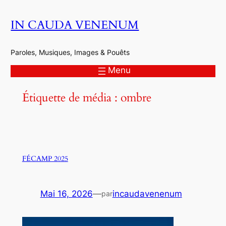
Aller
IN CAUDA VENENUM
au
contenu
Paroles, Musiques, Images & Pouêts
Menu
Étiquette de média :
ombre
FÉCAMP 2025
Mai 16, 2026
—
incaudavenenum
par