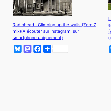
L
Radiohead : Climbing up the walls (Zero 7
a
mix)(A écouter sur Instagram, sur
(
smartphone uniquement)
u
Bluesky
Mastodon
Facebook
Partager