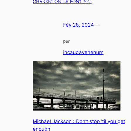
CHARENTON-LE-PONT 2024
Fév 28, 2024
—
par
incaudavenenum
Michael Jackson : Don’t stop ’til you get
enough