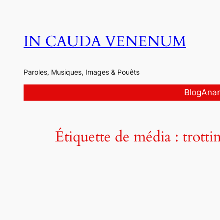
Aller
au
contenu
IN CAUDA VENENUM
Paroles, Musiques, Images & Pouêts
Blog
Anar
Étiquette de média :
trotti