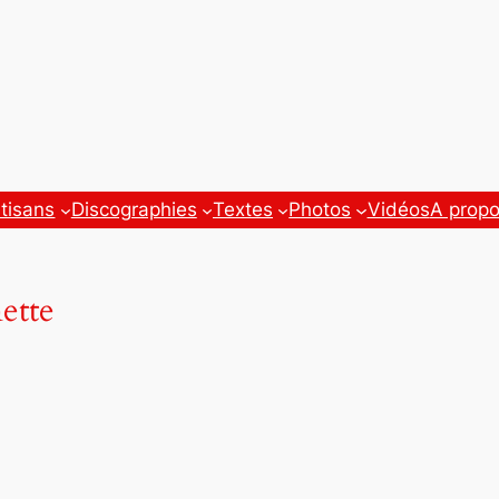
tisans
Discographies
Textes
Photos
Vidéos
A prop
nette