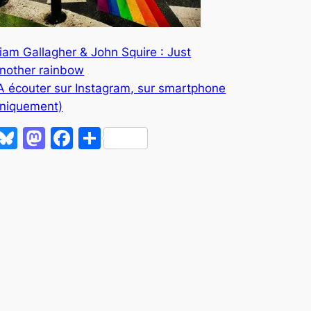
iam Gallagher & John Squire : Just
nother rainbow
A écouter sur Instagram, sur smartphone
niquement)
Bluesky
Mastodon
Facebook
Partager