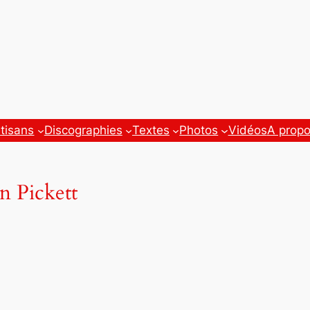
tisans
Discographies
Textes
Photos
Vidéos
A prop
n Pickett