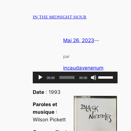
IN THE MIDNIGHT HOUR
Mai 26, 2023
—
par
incaudavenenum
Lecteur
Utilisez
00:00
00:00
audio
les
flèches
Date
: 1993
haut/bas
Paroles et
pour
musique
:
augmenter
Wilson Pickett
ou
diminuer