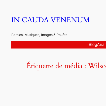
Aller
au
contenu
IN CAUDA VENENUM
Paroles, Musiques, Images & Pouêts
Blog
Anar
Étiquette de média :
Wilso