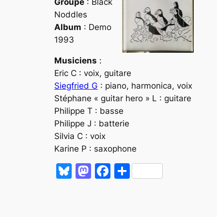
Groupe
: Black
le
Noddles
volume.
Album
: Demo
1993
Musiciens
:
Eric C : voix, guitare
Siegfried G
: piano, harmonica, voix
Stéphane « guitar hero » L : guitare
Philippe T : basse
Philippe J : batterie
Silvia C : voix
Karine P : saxophone
Bluesky
Mastodon
Facebook
Partager