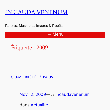
Aller
IN CAUDA VENENUM
au
contenu
Paroles, Musiques, Images & Pouêts
Menu
Étiquette :
2009
CRÈME BRÛLÉE À PARIS
Nov 12, 2009
—
incaudavenenum
par
dans
Actualité