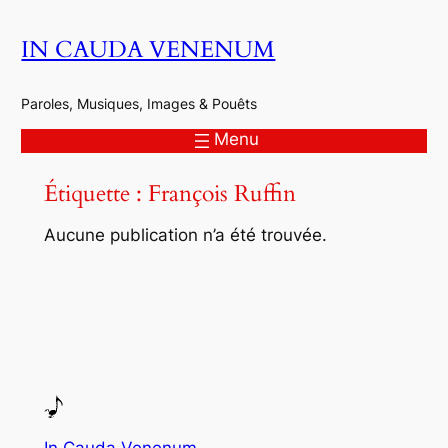
Aller
IN CAUDA VENENUM
au
contenu
Paroles, Musiques, Images & Pouêts
Menu
Étiquette :
François Ruffin
Aucune publication n’a été trouvée.
In Cauda Venenum