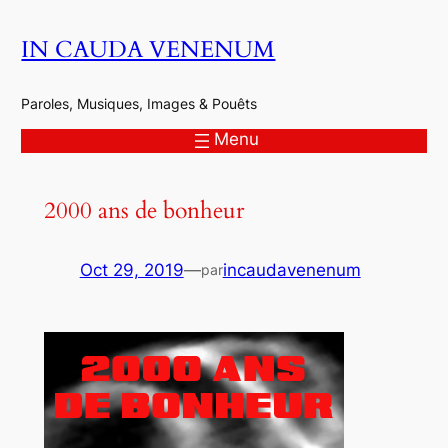
Aller
IN CAUDA VENENUM
au
contenu
Paroles, Musiques, Images & Pouêts
Menu
2000 ans de bonheur
Oct 29, 2019
—
incaudavenenum
par