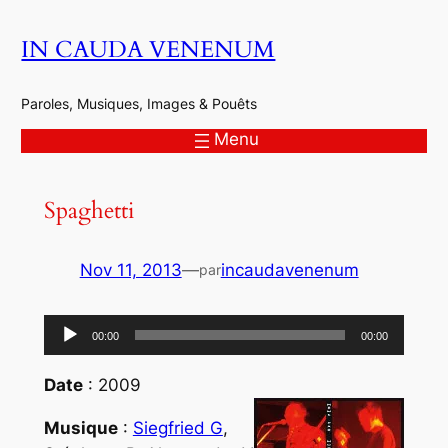
Aller
IN CAUDA VENENUM
au
contenu
Paroles, Musiques, Images & Pouêts
Menu
Spaghetti
Nov 11, 2013
—
incaudavenenum
par
Lecteur
00:00
00:00
audio
Date
: 2009
Musique
:
Siegfried G
,