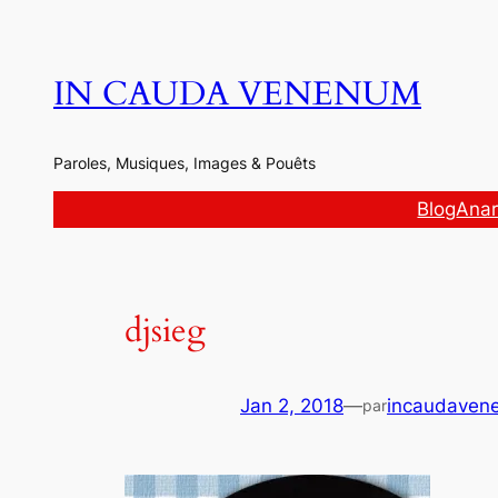
Aller
au
contenu
IN CAUDA VENENUM
Paroles, Musiques, Images & Pouêts
Blog
Anar
djsieg
Jan 2, 2018
—
incaudaven
par