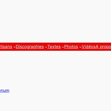
tisans
Discographies
Textes
Photos
Vidéos
A prop
enum