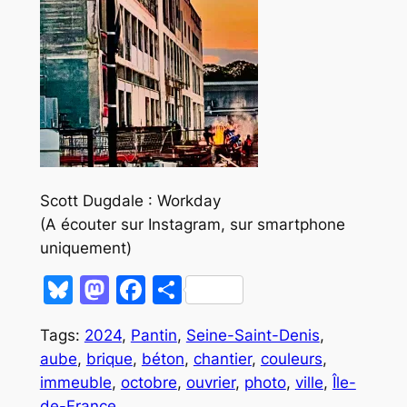
Scott Dugdale : Workday
(A écouter sur Instagram, sur smartphone
uniquement)
Bluesky
Mastodon
Facebook
Partager
Tags:
2024
,
Pantin
,
Seine-Saint-Denis
,
aube
,
brique
,
béton
,
chantier
,
couleurs
,
immeuble
,
octobre
,
ouvrier
,
photo
,
ville
,
Île-
de-France