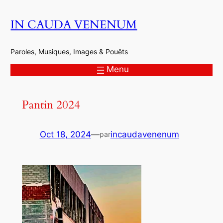
Aller
IN CAUDA VENENUM
au
contenu
Paroles, Musiques, Images & Pouêts
Menu
Pantin 2024
Oct 18, 2024
—
incaudavenenum
par