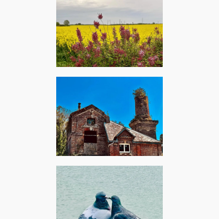
Le Bardon, avril 2024 – The
Blossom Dearie : They say
it's spring
Fécamp, juillet 2024 – Fidel
Gonzales Hernandes, Kai
Panschow, Dimi Tsoukas :
Ruined world