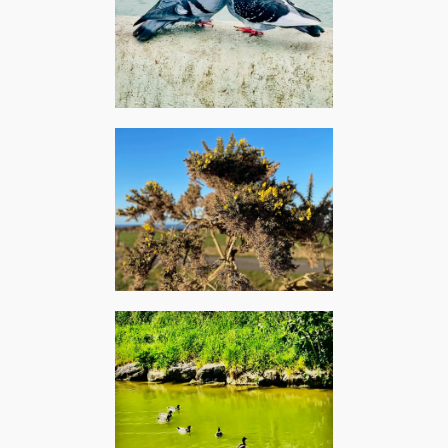
Pantin, mars 2024 – Roger
Glover : Love is all (feat.
Ronnie James Dio)
Fécamp, février 2024 –
Georges Brassens : La
mauvaise réputation