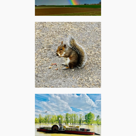
Ypreville-Biville, février
2024 – Liam Gallagher &
John Squire : Just another
rainbow
Brighton, août 2019 –
Charlie Parker & Chet Baker
: The squirrel