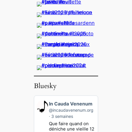
Bluesky
V
In Cauda Venenum
o
@incaudavenenum.org
i
3 semaines
r
Que faire quand on
l
déniche une vieille 12