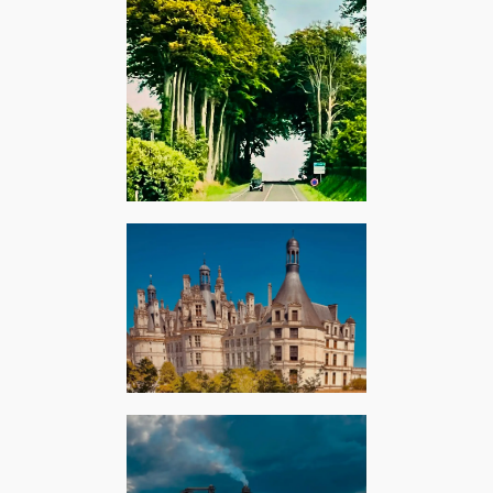
Sainte-Hélène-Bondeville,
août 2024 – Agnes Obel :
Under giant trees
Chambord, juillet 2025 –
Roland Kern : Le château de
Chambord