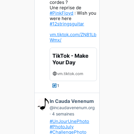
a
cordes ?
p
Une reprise de
u
#PinkFloyd
: Wish you
b
were here
#12stringsguitar
l
i
vm.tiktok.com/ZN81Lb
c
Wmx/
a
t
i
TikTok - Make
o
Your Day
n
d
vm.tiktok.com
e
I
1
n
C
V
In Cauda Venenum
a
o
@incaudavenenum.org
u
i
4 semaines
d
r
a
#UnJourUnePhoto
l
V
#PhotoJuly
a
#ChallengePhoto
e