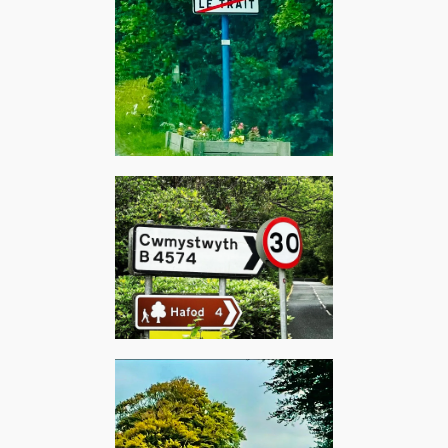
Le Trait, juillet 2024 –
Sniper : Trait pour trait
Devil's Bridge, août 2023 –
Super Furry Animals :
Lliwiau Llachar