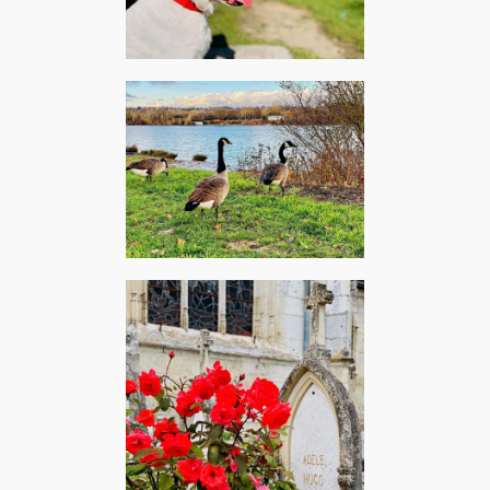
Aberystwyth, août 2023 –
The Alan Parsons Project :
Old and wise
Vigneux-sur-Seine,
décembre 2023 – Dooz
Kawa : Les oies sauvages