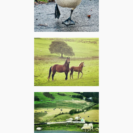
Vigneux-sur-Seine,
décembre 2023 – Shpik :
Bernache
Goginan, août 2023 – The
Rolling Stones : Wild horses