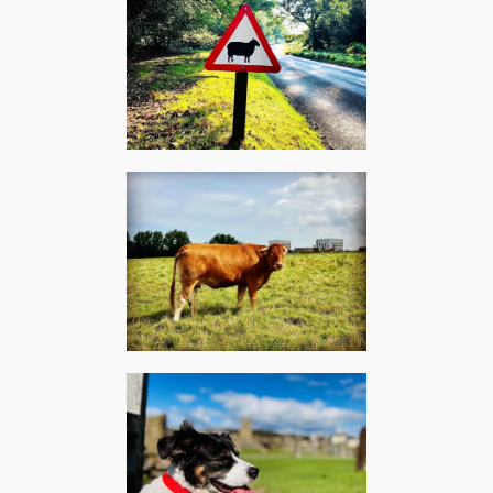
Angleterre, août 2019 –
Mylène Farmer : Dessine-
moi un mouton
Saint-Léonard, août 2021 –
Pink Floyd : Atom heart
mother