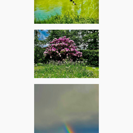
Sevran, mai 2024 –
Devendra Banhart : Your
fine petting duck
L'Etang-la-Ville, mai 2024 –
Cibo Matto : Flowers