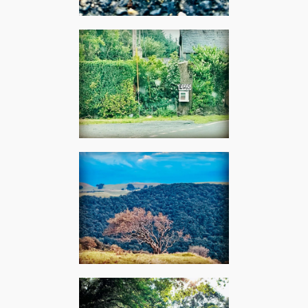
Montgeron, mai 2024 – The
Smashing Pumpkins : Snail
Goginan, août 2023 – Dean
Martin & Helen O'Connell :
How d'ya like your eggs in
the morning ?
Goginan, août 2023 – The
Cure : A forest