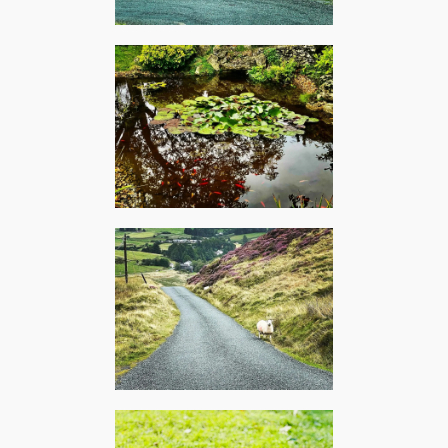
Goginan, août 2023 – Pink
Floyd : Sheep
Le Bardon, octobre 2023 –
Hanroro : Goldfish
Goginan, août 2023 –
Canned Heat : On the road
again