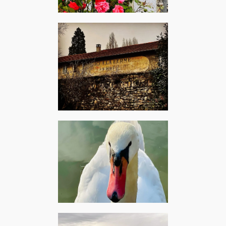
Villequier, juillet 2024 –
Adele : Rolling in the deep
Meudon, janvier 2024 – The
Kinks : Animal farm
Pantin, janvier 2024 –
Madness : Swan lake