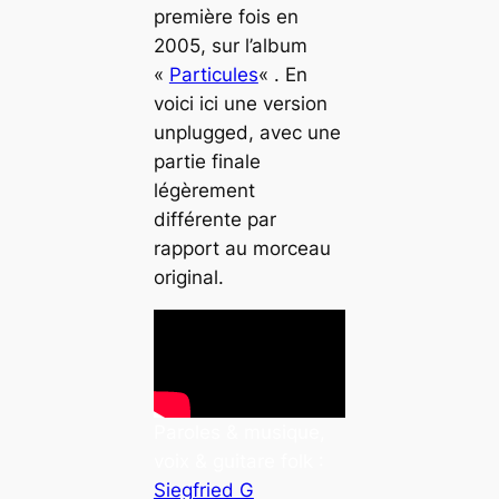
première fois en
2005, sur l’album
«
Particules
« . En
voici ici une version
unplugged
, avec une
partie finale
légèrement
différente par
rapport au morceau
original.
Paroles & musique,
voix & guitare folk :
Siegfried G