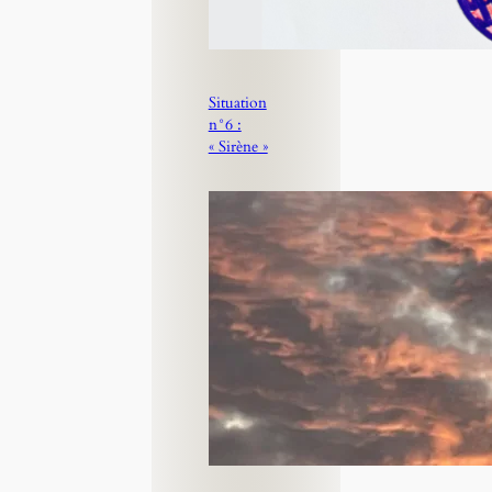
Situation
n°6 :
« Sirène »