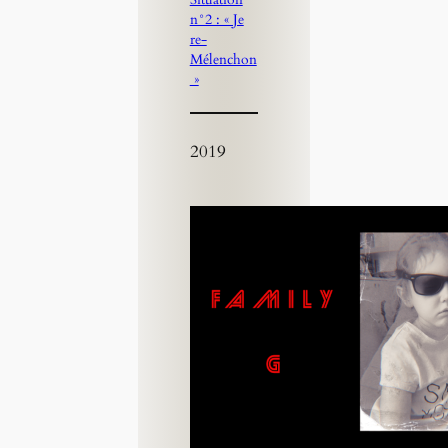
n°2 : « Je
re-
Mélenchon
»
2019