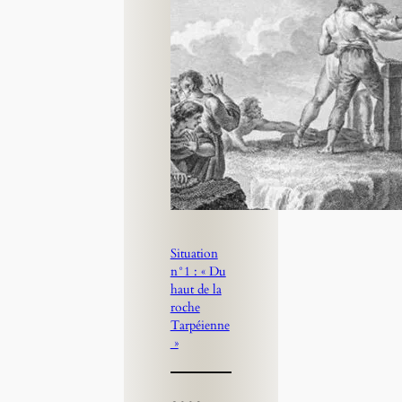
Situation
n°1 : « Du
haut de la
roche
Tarpéienne
»