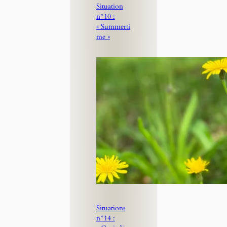
Situation
n°10 :
« Summerti
me »
Situations
n°14 :