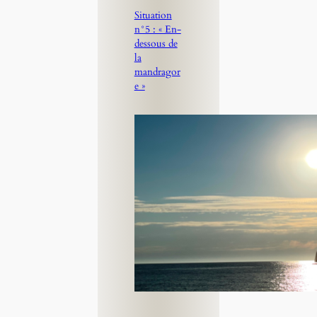
Situation
n°5 : « En-
dessous de
la
mandragor
e »