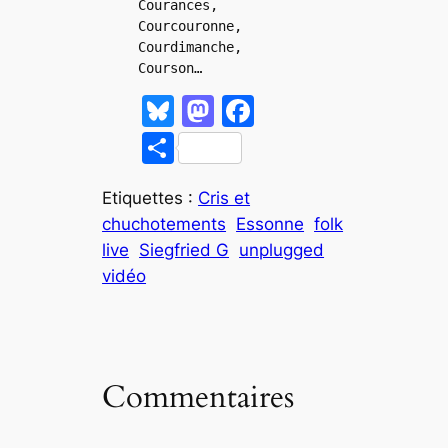
Courances, 
Courcouronne, 
Courdimanche, 
Courson…
Bl
M
F
u
a
a
P
e
st
c
ar
s
o
e
Etiquettes :
Cris et
ta
chuchotements
Essonne
folk
k
d
b
g
live
Siegfried G
unplugged
y
o
o
er
vidéo
n
o
k
Commentaires