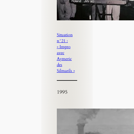
Situation
n°21 :
« Impro
avec
Aymeric
des
Silmarils »
1995