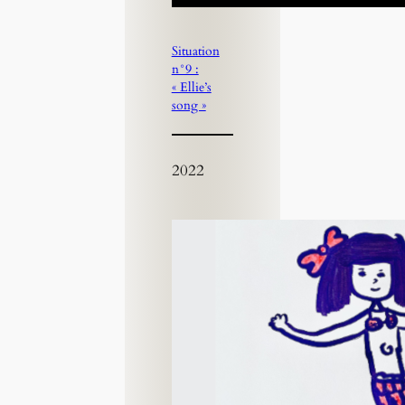
Situation
n°9 :
« Ellie’s
song »
2022