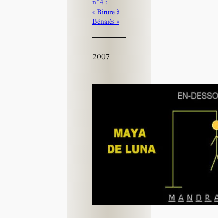
n°4 :
« Biture à
Bénarès »
2007