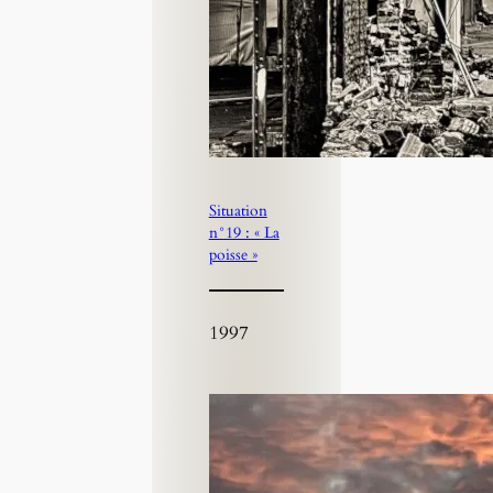
Situation
n°19 : « La
poisse »
1997