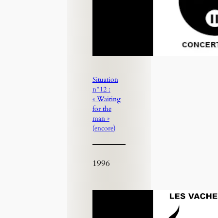
Situation
n°12 :
« Waiting
for the
man »
(encore)
1996