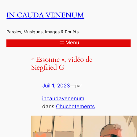
Aller
IN CAUDA VENENUM
au
contenu
Paroles, Musiques, Images & Pouêts
Menu
« Essonne », vidéo de
Siegfried G
Juil 1, 2023
—
par
incaudavenenum
dans
Chuchotements