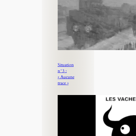
Situation
n°3 :
« Aucune
trace »