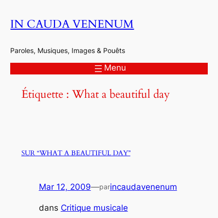
Aller
IN CAUDA VENENUM
au
contenu
Paroles, Musiques, Images & Pouêts
Menu
Étiquette :
What a beautiful day
SUR “WHAT A BEAUTIFUL DAY”
Mar 12, 2009
—
incaudavenenum
par
dans
Critique musicale