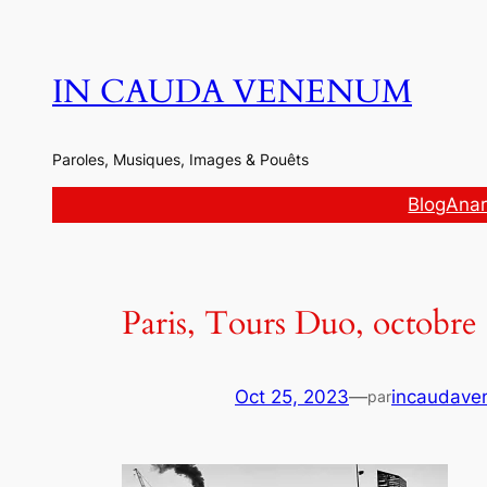
Aller
au
contenu
IN CAUDA VENENUM
Paroles, Musiques, Images & Pouêts
Blog
Anar
Paris, Tours Duo, octobre
Oct 25, 2023
—
incaudav
par