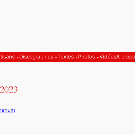
tisans
Discographies
Textes
Photos
Vidéos
A prop
 2023
enenum