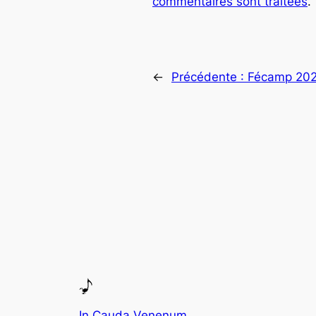
commentaires sont traitées
.
←
Précédente :
Fécamp 20
In Cauda Venenum