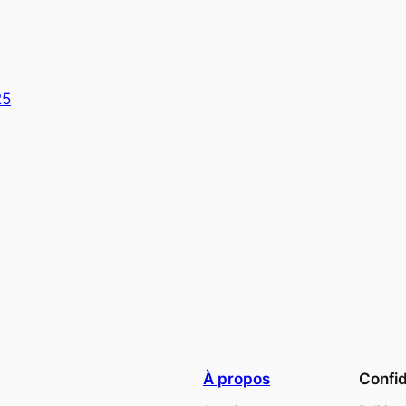
25
À propos
Confid