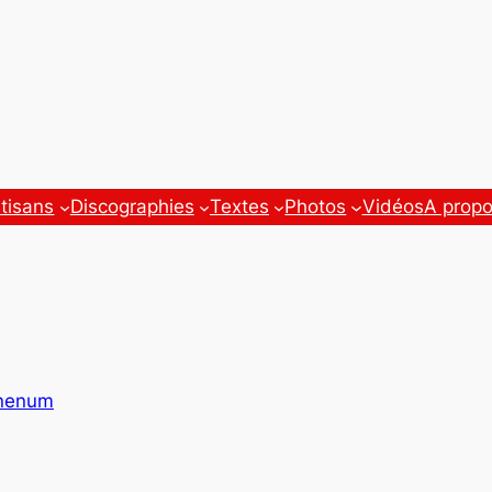
tisans
Discographies
Textes
Photos
Vidéos
A prop
nenum