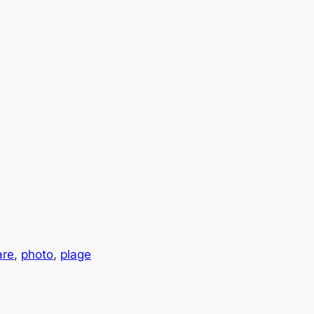
are
,
photo
,
plage