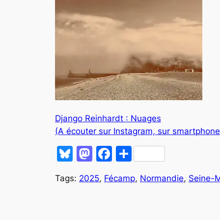
Django Reinhardt : Nuages
(A écouter sur Instagram, sur smartphon
Bluesky
Mastodon
Facebook
Partager
Tags:
2025
,
Fécamp
,
Normandie
,
Seine-M