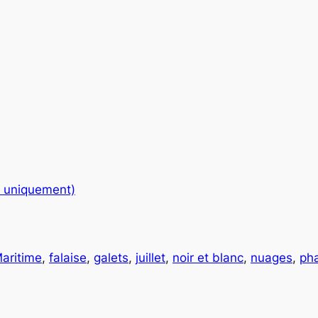
e uniquement)
aritime
,
falaise
,
galets
,
juillet
,
noir et blanc
,
nuages
,
ph