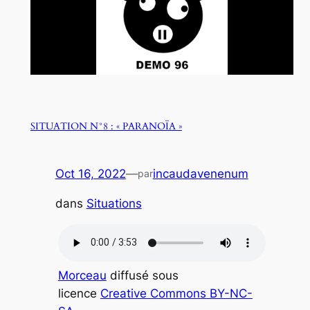
SITUATION N°8 : « PARANOÏA »
Oct 16, 2022
—
incaudavenenum
par
dans
Situations
Morceau
diffusé sous
licence
Creative Commons BY-NC-