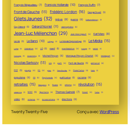
François Hollande
(10)
François Bégaudeau
(7)
François Ruffin
(7)
Frédéric Lordon
(16)
Front de Gauche
(13)
George Orwell
(5)
Gilets Jaunes
(32)
grève
(8)
guerre
(6)
Guillaume Sarkozy
(3)
Gérard Noiriel
(11)
Guy Debord
(5)
islamophobie
(4)
Jean-Luc Mélenchon
(29)
Karl Marx
(8)
Jean-Marc Ayrault
(4)
Le Média
(15)
Le Banni
(10)
laïcité
(5)
Le Monde Diplomatique
(5)
Le Figaro
(3)
LO
(5)
manif
(5)
Libération
(4)
manifestation
(4)
Le Pen
(3)
mariage
(3)
MEDEF
(3)
Michel Pinçon
(6)
Monique Pinçon-Charlot
(6)
Médiapart
(4)
mensonge
(3)
Michel Onfray
(3)
Nicolas Sarkozy
(13)
Parti de Gauche
(5)
parti
(4)
patriarcat
(4)
NPA
(3)
PCF
(5)
peuple
(4)
PG
(4)
Pierre Carles
(4)
photo
(3)
Pierre Bourdieu
(3)
Politis
(3)
populisme
(6)
racisme
(6)
putification
(5)
PS
(4)
Psychonada
(4)
retraites
(15)
révolution
(15)
Russie
(4)
réforme
(4)
Robespierre
(3)
Thomas Guénolé
(7)
SCIC
(5)
Spectacle
(4)
travail
(4)
salaire à vie
(3)
Twitter
(3)
vidéo
(6)
élections
(6)
violence
(4)
écosocialisme
(4)
Twenty Twenty-Five
Conçu avec
WordPress