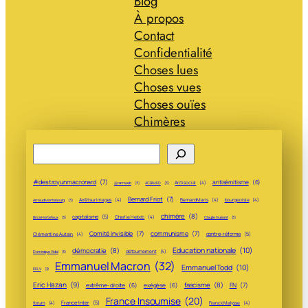
Blog
À propos
Contact
Confidentialité
Choses lues
Choses vues
Choses ouïes
Chimères
Rechercher
#destroyunmacronard
(7)
antisémitisme
(6)
Antisocial
(4)
@recriweb
(3)
ACRIMED
(3)
Bernard Friot
(7)
Arrêt sur images
(4)
Bernard Maris
(4)
bourgeoisie
(4)
Arnaud Montebourg
(3)
chimère
(8)
capitalisme
(5)
Charlie Hebdo
(4)
Brice Hortefeux
(3)
Claude Guéant
(3)
Comité invisible
(7)
communisme
(7)
contre-réforme
(5)
Clémentine Autain
(4)
Education nationale
(10)
démocratie
(8)
détournement
(4)
Dominique Vidal
(3)
Emmanuel Macron
(32)
Emmanuel Todd
(10)
EELV
(3)
Eric Hazan
(9)
fascisme
(8)
FN
(7)
extrême-droite
(6)
exégèse
(6)
France Insoumise
(20)
France-Inter
(5)
forum
(4)
Franck Malysse
(4)