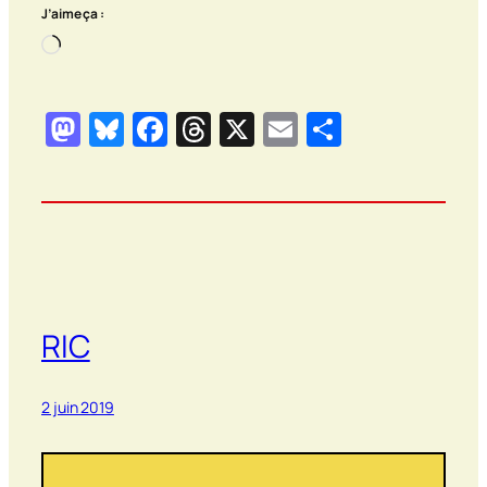
J’aime ça :
Chargement…
Mastodon
Bluesky
Facebook
Threads
X
Email
Partager
RIC
2 juin 2019