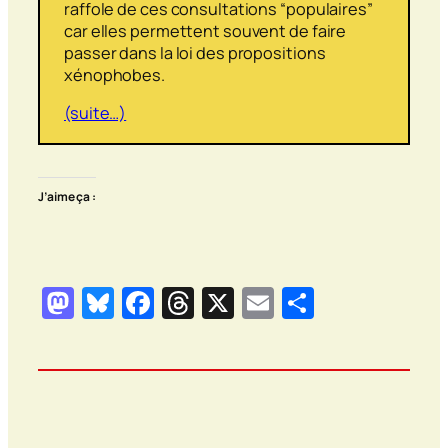
raffole de ces consultations “populaires”
car elles permettent souvent de faire
passer dans la loi des propositions
xénophobes.
(suite…)
J’aime ça :
Mastodon
Bluesky
Facebook
Threads
X
Email
Partager