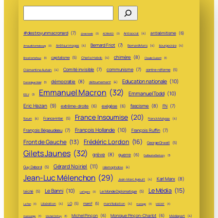
Rechercher
#destroyunmacronard
(7)
antisémitisme
(6)
Antisocial
(4)
@recriweb
(3)
ACRIMED
(3)
Bernard Friot
(7)
Arrêt sur images
(4)
Bernard Maris
(4)
bourgeoisie
(4)
Arnaud Montebourg
(3)
chimère
(8)
capitalisme
(5)
Charlie Hebdo
(4)
Brice Hortefeux
(3)
Claude Guéant
(3)
Comité invisible
(7)
communisme
(7)
contre-réforme
(5)
Clémentine Autain
(4)
Education nationale
(10)
démocratie
(8)
détournement
(4)
Dominique Vidal
(3)
Emmanuel Macron
(32)
Emmanuel Todd
(10)
EELV
(3)
Eric Hazan
(9)
fascisme
(8)
FN
(7)
extrême-droite
(6)
exégèse
(6)
France Insoumise
(20)
France-Inter
(5)
forum
(4)
Franck Malysse
(4)
François Hollande
(10)
François Bégaudeau
(7)
François Ruffin
(7)
Frédéric Lordon
(16)
Front de Gauche
(13)
George Orwell
(5)
Gilets Jaunes
(32)
grève
(8)
guerre
(6)
Guillaume Sarkozy
(3)
Gérard Noiriel
(11)
Guy Debord
(5)
islamophobie
(4)
Jean-Luc Mélenchon
(29)
Karl Marx
(8)
Jean-Marc Ayrault
(4)
Le Média
(15)
Le Banni
(10)
laïcité
(5)
Le Monde Diplomatique
(5)
Le Figaro
(3)
LO
(5)
manif
(5)
Libération
(4)
manifestation
(4)
Le Pen
(3)
mariage
(3)
MEDEF
(3)
Michel Pinçon
(6)
Monique Pinçon-Charlot
(6)
Médiapart
(4)
mensonge
(3)
Michel Onfray
(3)