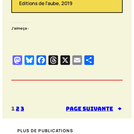
Editions de l’aube, 2019
J’aime ça :
Mastodon
Bluesky
Facebook
Threads
X
Email
Partager
1
2
3
Page suivante
→
PLUS DE PUBLICATIONS