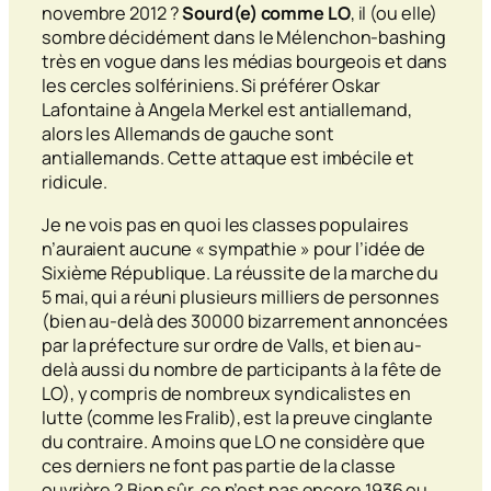
novembre 2012 ?
Sourd(e) comme LO
, il (ou elle)
sombre décidément dans le Mélenchon-
bashing
très en vogue dans les médias bourgeois et dans
les cercles solfériniens. Si préférer Oskar
Lafontaine à Angela Merkel est antiallemand,
alors les Allemands de gauche sont
antiallemands. Cette attaque est imbécile et
ridicule.
Je ne vois pas en quoi les classes populaires
n’auraient aucune « sympathie » pour l’idée de
Sixième République. La réussite de la marche du
5 mai, qui a réuni plusieurs milliers de personnes
(bien au-delà des 30000 bizarrement annoncées
par la préfecture sur ordre de Valls, et bien au-
delà aussi du nombre de participants à la fête de
LO), y compris de nombreux syndicalistes en
lutte (comme les Fralib), est la preuve cinglante
du contraire. A moins que LO ne considère que
ces derniers ne font pas partie de la classe
ouvrière ? Bien sûr, ce n’est pas encore 1936 ou