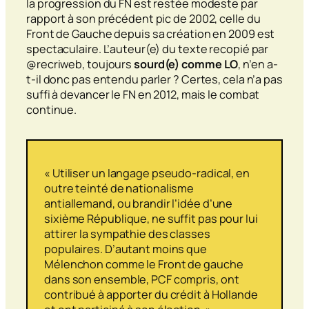
la progression du FN est restée modeste par
rapport à son précédent pic de 2002, celle du
Front de Gauche depuis sa création en 2009 est
spectaculaire. L’auteur(e) du texte recopié par
@recriweb, toujours
sourd(e) comme LO
, n’en a-
t-il donc pas entendu parler ? Certes, cela n’a pas
suffi à devancer le FN en 2012, mais le combat
continue.
« Utiliser un langage pseudo-radical, en
outre teinté de nationalisme
antiallemand, ou brandir l’idée d’une
sixième République, ne suffit pas pour lui
attirer la sympathie des classes
populaires. D’autant moins que
Mélenchon comme le Front de gauche
dans son ensemble, PCF compris, ont
contribué à apporter du crédit à Hollande