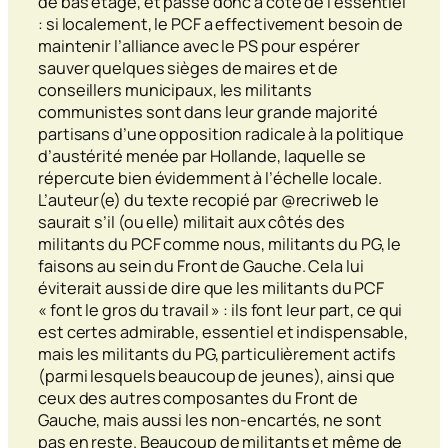
de bas étage, et passe donc à côté de l’essentiel
: si localement, le PCF a effectivement besoin de
maintenir l’alliance avec le PS pour espérer
sauver quelques sièges de maires et de
conseillers municipaux, les militants
communistes sont dans leur grande majorité
partisans d’une opposition radicale à la politique
d’austérité menée par Hollande, laquelle se
répercute bien évidemment à l’échelle locale.
L’auteur(e) du texte recopié par @recriweb le
saurait s’il (ou elle) militait aux côtés des
militants du PCF comme nous, militants du PG, le
faisons au sein du Front de Gauche. Cela lui
éviterait aussi de dire que les militants du PCF
« font le gros du travail » : ils font leur part, ce qui
est certes admirable, essentiel et indispensable,
mais les militants du PG, particulièrement actifs
(parmi lesquels beaucoup de jeunes), ainsi que
ceux des autres composantes du Front de
Gauche, mais aussi les non-encartés, ne sont
pas en reste. Beaucoup de militants et même de