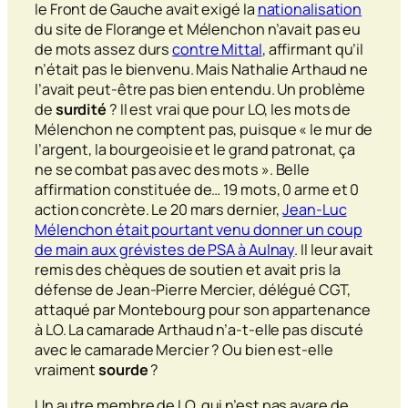
le Front de Gauche avait exigé la
nationalisation
du site de Florange et Mélenchon n’avait pas eu
de mots assez durs
contre Mittal
, affirmant qu’il
n’était pas le bienvenu. Mais Nathalie Arthaud ne
l’avait peut-être pas bien entendu. Un problème
de
surdité
? Il est vrai que pour LO, les mots de
Mélenchon ne comptent pas, puisque « le mur de
l’argent, la bourgeoisie et le grand patronat, ça
ne se combat pas avec des mots ». Belle
affirmation constituée de… 19 mots, 0 arme et 0
action concrète. Le 20 mars dernier,
Jean-Luc
Mélenchon était pourtant venu donner un coup
de main aux grévistes de PSA à Aulnay
. Il leur avait
remis des chèques de soutien et avait pris la
défense de Jean-Pierre Mercier, délégué CGT,
attaqué par Montebourg pour son appartenance
à LO. La camarade Arthaud n’a-t-elle pas discuté
avec le camarade Mercier ? Ou bien est-elle
vraiment
sourde
?
Un autre membre de LO, qui n’est pas avare de