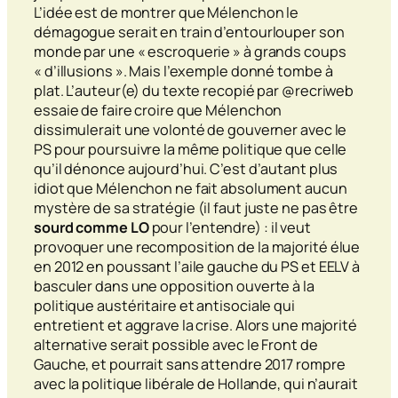
L’idée est de montrer que Mélenchon le
démagogue serait en train d’entourlouper son
monde par une « escroquerie » à grands coups
« d’illusions ». Mais l’exemple donné tombe à
plat. L’auteur(e) du texte recopié par @recriweb
essaie de faire croire que Mélenchon
dissimulerait une volonté de gouverner avec le
PS pour poursuivre la même politique que celle
qu’il dénonce aujourd’hui. C’est d’autant plus
idiot que Mélenchon ne fait absolument aucun
mystère de sa stratégie (il faut juste ne pas être
sourd comme LO
pour l’entendre) : il veut
provoquer une recomposition de la majorité élue
en 2012 en poussant l’aile gauche du PS et EELV à
basculer dans une opposition ouverte à la
politique
austéritaire
et antisociale qui
entretient et aggrave la crise. Alors une majorité
alternative serait possible avec le Front de
Gauche, et pourrait sans attendre 2017 rompre
avec la politique libérale de Hollande, qui n’aurait