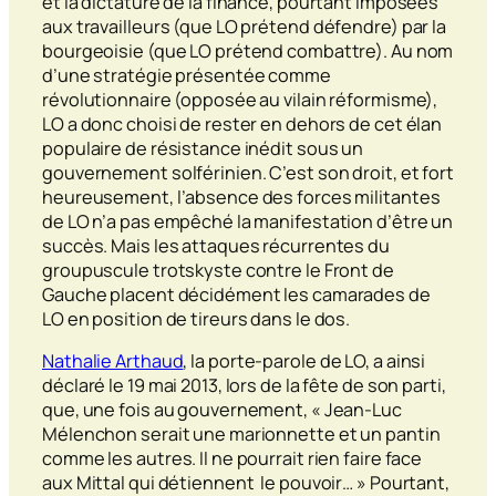
et la dictature de la finance, pourtant imposées
aux travailleurs (que LO prétend défendre) par la
bourgeoisie (que LO prétend combattre). Au nom
d’une stratégie présentée comme
révolutionnaire (opposée au vilain réformisme),
LO a donc choisi de rester en dehors de cet élan
populaire de résistance inédit sous un
gouvernement solférinien. C’est son droit, et fort
heureusement, l’absence des forces militantes
de LO n’a pas empêché la manifestation d’être un
succès. Mais les attaques récurrentes du
groupuscule trotskyste contre le Front de
Gauche placent décidément les camarades de
LO en position de tireurs dans le dos.
Nathalie Arthaud
, la porte-parole de LO, a ainsi
déclaré le 19 mai 2013, lors de la fête de son parti,
que, une fois au gouvernement, « Jean-Luc
Mélenchon serait une marionnette et un pantin
comme les autres. Il ne pourrait rien faire face
aux Mittal qui détiennent le pouvoir… » Pourtant,