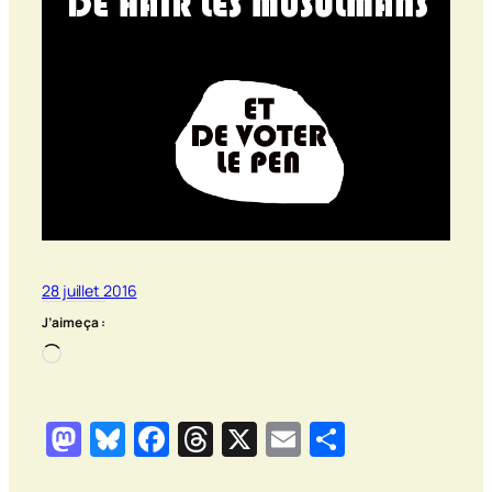
28 juillet 2016
J’aime ça :
Chargement…
Mastodon
Bluesky
Facebook
Threads
X
Email
Partager