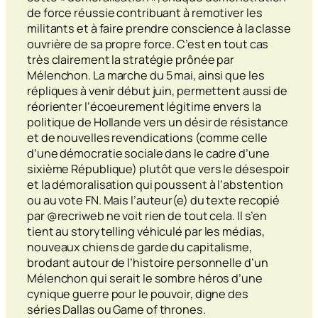
de force réussie contribuant à remotiver les
militants et à faire prendre conscience à la classe
ouvrière de sa propre force. C’est en tout cas
très clairement la stratégie prônée par
Mélenchon. La marche du 5 mai, ainsi que les
répliques à venir début juin, permettent aussi de
réorienter l’écoeurement légitime envers la
politique de Hollande vers un désir de résistance
et de nouvelles revendications (comme celle
d’une démocratie sociale dans le cadre d’une
sixième République) plutôt que vers le désespoir
et la démoralisation qui poussent à l’abstention
ou au vote FN. Mais l’auteur(e) du texte recopié
par @recriweb ne voit rien de tout cela. Il s’en
tient au
storytelling
véhiculé par les médias,
nouveaux chiens de garde du capitalisme,
brodant autour de l’histoire personnelle d’un
Mélenchon qui serait le sombre héros d’une
cynique guerre pour le pouvoir, digne des
séries
Dallas
ou
Game of thrones
.