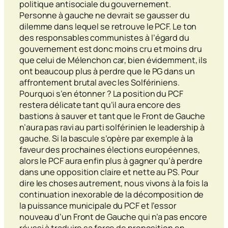
politique antisociale du gouvernement.
Personne à gauche ne devrait se gausser du
dilemme dans lequel se retrouve le PCF. Le ton
des responsables communistes à l’égard du
gouvernement est donc moins cru et moins dru
que celui de Mélenchon car, bien évidemment, ils
ont beaucoup plus à perdre que le PG dans un
affrontement brutal avec les Solfériniens.
Pourquoi s’en étonner ? La position du PCF
restera délicate tant qu’il aura encore des
bastions à sauver et tant que le Front de Gauche
n’aura pas ravi au parti solférinien le
leadership
à
gauche. Si la bascule s’opère par exemple à la
faveur des prochaines élections européennes,
alors le PCF aura enfin plus à gagner qu’à perdre
dans une opposition claire et nette au PS. Pour
dire les choses autrement, nous vivons à la fois la
continuation inexorable de la décomposition de
la puissance municipale du PCF et l’essor
nouveau d’un Front de Gauche qui n’a pas encore
réussi à traduire sa force de proposition en