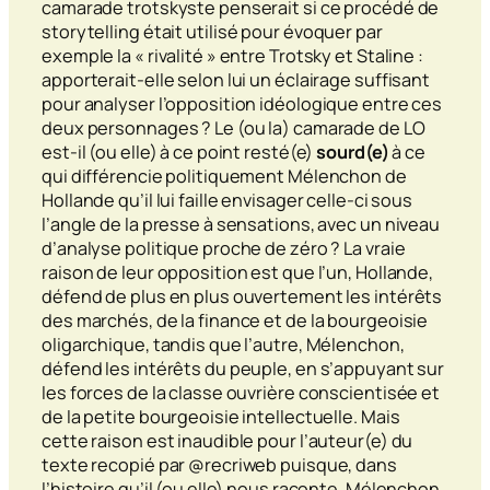
camarade trotskyste penserait si ce procédé de
storytelling
était utilisé pour évoquer par
exemple la « rivalité » entre Trotsky et Staline :
apporterait-elle selon lui un éclairage suffisant
pour analyser l’opposition idéologique entre ces
deux personnages ? Le (ou la) camarade de LO
est-il (ou elle) à ce point resté(e)
sourd(e)
à ce
qui différencie politiquement Mélenchon de
Hollande qu’il lui faille envisager celle-ci sous
l’angle de la presse à sensations, avec un niveau
d’analyse politique proche de zéro ? La vraie
raison de leur opposition est que l’un, Hollande,
défend de plus en plus ouvertement les intérêts
des marchés, de la finance et de la bourgeoisie
oligarchique, tandis que l’autre, Mélenchon,
défend les intérêts du peuple, en s’appuyant sur
les forces de la classe ouvrière conscientisée et
de la petite bourgeoisie intellectuelle. Mais
cette raison est inaudible pour l’auteur(e) du
texte recopié par @recriweb puisque, dans
l’histoire qu’il (ou elle) nous raconte, Mélenchon