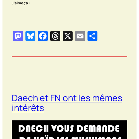
J’aime ça :
Mastodon
Bluesky
Facebook
Threads
X
Email
Partager
Daech et FN ont les mêmes
intérêts