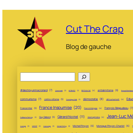
Cut The Crap
Blog de gauche
Rechercher
#destroyunmacronard
(7)
antisémitisme
(6)
Antisocial
(4)
@recriweb
(3)
ACRIMED
(3)
Arnaud Montebo
Educ
communisme
(7)
démocratie
(8)
contre-réforme
(5)
détournement
(4)
Dominique Vidal
(3)
France Insoumise
(20)
François Bégaudeau
(7
France-Inter
(5)
Franck Malysse
(4)
Jean-Luc M
Gérard Noiriel
(11)
Guy Debord
(5)
islamophobie
(4)
Guillaume Sarkozy
(3)
Michel Pinçon
(6)
Monique Pinçon-Charlot
(6)
mariage
(3)
MEDEF
(3)
mensonge
(3)
Michel Onfray
(3)