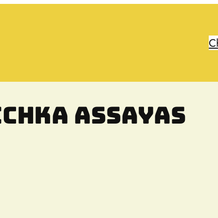
C
chka Assayas