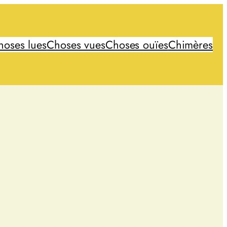
hoses lues
Choses vues
Choses ouïes
Chimères