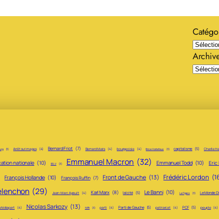
Catégo
Archiv
Bernard Friot
(7)
capitalisme
(5)
Arrêt sur images
(4)
Bernard Maris
(4)
bourgeoisie
(4)
Charlie H
urg
(3)
Brice Hortefeux
(3)
Emmanuel Macron
(32)
ation nationale
(10)
Emmanuel Todd
(10)
Eric
EELV
(3)
Frédéric Lordon
(1
Front de Gauche
(13)
François Hollande
(10)
)
François Ruffin
(7)
élenchon
(29)
Le Banni
(10)
Karl Marx
(8)
laïcité
(5)
Le Monde D
Jean-Marc Ayrault
(4)
Le Figaro
(3)
Nicolas Sarkozy
(13)
Parti de Gauche
(5)
PCF
(5)
Médiapart
(4)
parti
(4)
patriarcat
(4)
peuple
(4)
NPA
(3)