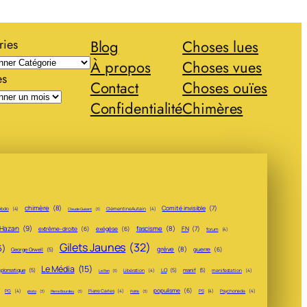
ries
Blog
Choses lues
À propos
Choses vues
es
Contact
Choses ouïes
Confidentialité
Chimères
chimère
(8)
Comité invisible
(7)
ebdo
(4)
Clémentine Autain
(4)
Claude Guéant
(3)
 Hazan
(9)
fascisme
(8)
FN
(7)
extrême-droite
(6)
exégèse
(6)
forum
(4)
Gilets Jaunes
(32)
6)
grève
(8)
guerre
(6)
George Orwell
(5)
Le Média
(15)
iplomatique
(5)
LO
(5)
manif
(5)
Libération
(4)
manifestation
(4)
Le Pen
(3)
populisme
(6)
PG
(4)
Pierre Carles
(4)
PS
(4)
Psychonada
(4)
photo
(3)
Pierre Bourdieu
(3)
Politis
(3)