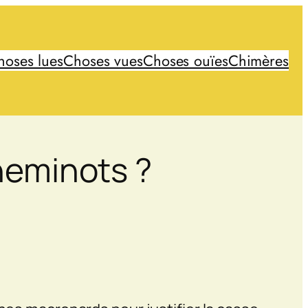
hoses lues
Choses vues
Choses ouïes
Chimères
cheminots ?