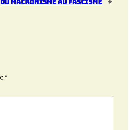
Du macronisme au fascisme
→
ec
*