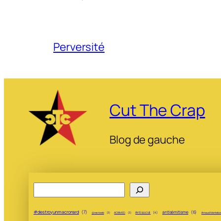
Perversité
Cut The Crap
Blog de gauche
Rechercher
#destroyunmacronard
(7)
antisémitisme
(6)
Antisocial
(4)
@recriweb
(3)
ACRIMED
(3)
Arnaud Montebo