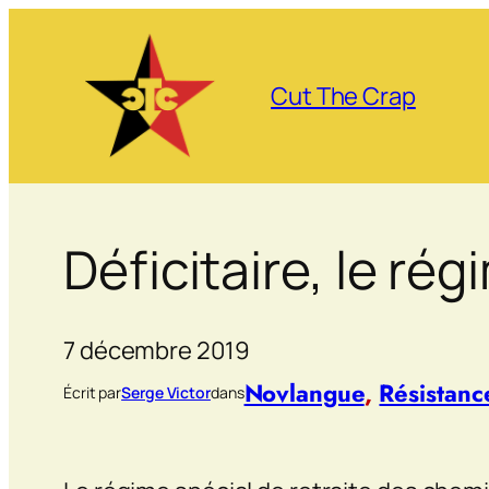
Aller
au
contenu
Cut The Crap
Déficitaire, le ré
7 décembre 2019
Novlangue
, 
Résistanc
Écrit par
Serge Victor
dans