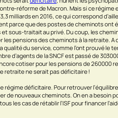
inots serait
déficitaire
, hurlent les psychopat
ontre-réforme de Macron. Mais si ce régime est
3,3 milliards en 2016, ce qui correspond d’aill
uement parce que des postes de cheminots ont 
 et sous-traitait au privé. Du coup, les chem
er les pensions des cheminots à la retraite. A 
à la qualité du service, comme l’ont prouvé le te
ombre d’agents de la SNCF est passé de 303000
ncore cotiser pour les pensions de 260000 retr
retraite ne serait pas déficitaire !
régime déficitaire. Pour retrouver l’équilibre, 
er de nouveaux cheminots. On en a besoin pou
tous les cas de rétablir l’ISF pour financer l’a