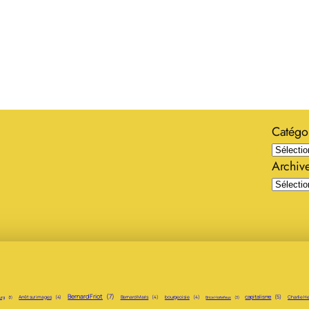
Catégo
Archiv
Bernard Friot
(7)
capitalisme
(5)
Arrêt sur images
(4)
Bernard Maris
(4)
bourgeoisie
(4)
Charlie H
urg
(3)
Brice Hortefeux
(3)