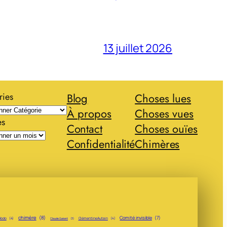
13 juillet 2026
ries
Blog
Choses lues
À propos
Choses vues
es
Contact
Choses ouïes
Confidentialité
Chimères
chimère
(8)
Comité invisible
(7)
ebdo
(4)
Clémentine Autain
(4)
Claude Guéant
(3)