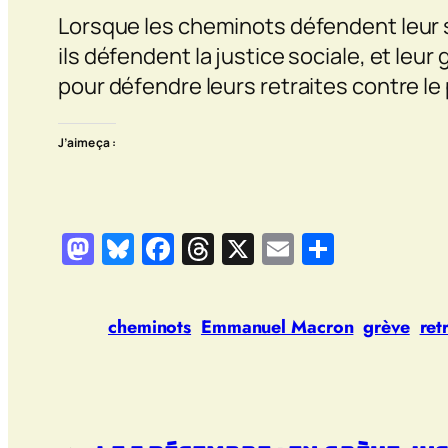
Lorsque les cheminots défendent leur st
ils défendent la justice sociale, et leu
pour défendre leurs retraites contre le 
J’aime ça :
Mastodon
Bluesky
Facebook
Threads
X
Email
Partage
cheminots
Emmanuel Macron
grève
ret