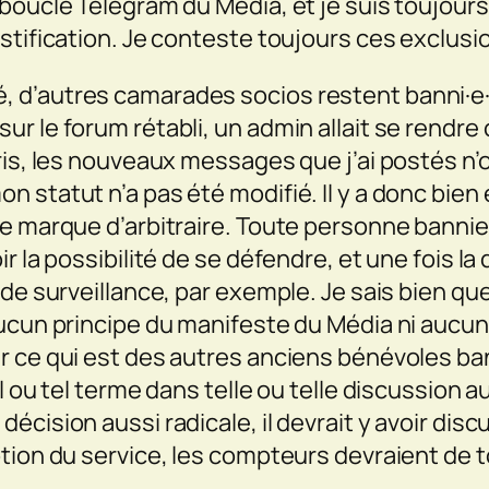
 boucle Telegram du Média, et je suis toujou
stification. Je conteste toujours ces exclusi
égré, d’autres camarades socios restent banni·e·
 le forum rétabli, un admin allait se rendre c
ris, les nouveaux messages que j’ai postés n
 statut n’a pas été modifié. Il y a donc bien
e marque d’arbitraire. Toute personne bannie d
 la possibilité de se défendre, et une fois la d
de surveillance, par exemple. Je sais bien que
ucun principe du manifeste du Média ni aucun
ur ce qui est des autres anciens bénévoles b
 ou tel terme dans telle ou telle discussion aut
cision aussi radicale, il devrait y avoir disc
tion du service, les compteurs devraient de t