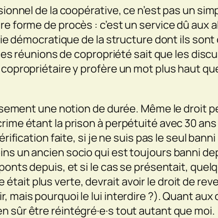
sionnel de la coopérative, ce n’est pas un sim
re forme de procès : c’est un service dû aux a
 vie démocratique de la structure dont ils son
à des réunions de copropriété sait que les dis
copropriétaire y profère un mot plus haut que 
issement une notion de durée. Même le droit pé
rime étant la prison à perpétuité avec 30 ans 
érification faite, si je ne suis pas le seul bann
ns un ancien socio qui est toujours banni dep
ponts depuis, et si le cas se présentait, quel
be était plus verte, devrait avoir le droit de rev
, mais pourquoi le lui interdire ?). Quant a
n sûr être réintégré·e·s tout autant que moi.