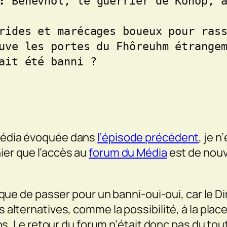
:
 Bénévhôl, le guerrier de Kohop, a
rides et marécages boueux pour rass
uve les portes du Fhôreuhm étrangem
ait été banni ?

 Média évoquée dans
l’épisode précédent
, je 
ier que l’accès au
forum du Média
est de nouv
risque de passer pour un banni-oui-oui, car le 
es alternatives, comme la possibilité, à la pla
 Le retour du forum n’était donc pas du tout