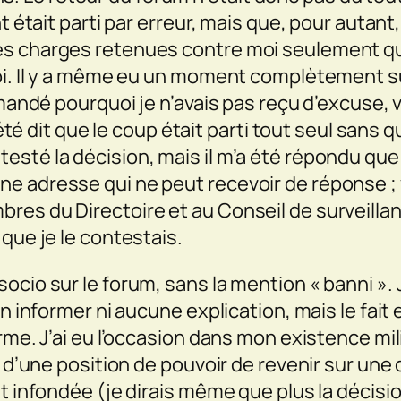
t était parti par erreur, mais que, pour autant,
es charges retenues contre moi seulement qua
oi. Il y a même eu un moment complètement sur
demandé pourquoi je n’avais pas reçu d’excuse,
s été dit que le coup était parti tout seul sans
sté la décision, mais il m’a été répondu que 
r d’une adresse qui ne peut recevoir de réponse ; 
res du Directoire et au Conseil de surveillan
que je le contestais.
ocio sur le forum, sans la mention « banni ».
en informer ni aucune explication, mais le fait
orme. J’ai eu l’occasion dans mon existence m
s d’une position de pouvoir de revenir sur une 
 infondée (je dirais même que plus la décision e