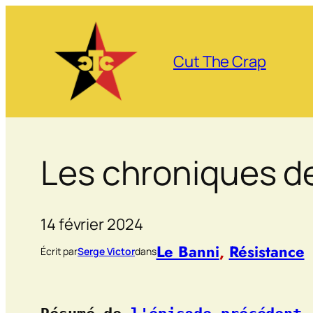
Aller
au
contenu
Cut The Crap
Les chroniques de
14 février 2024
Le Banni
, 
Résistance
Écrit par
Serge Victor
dans