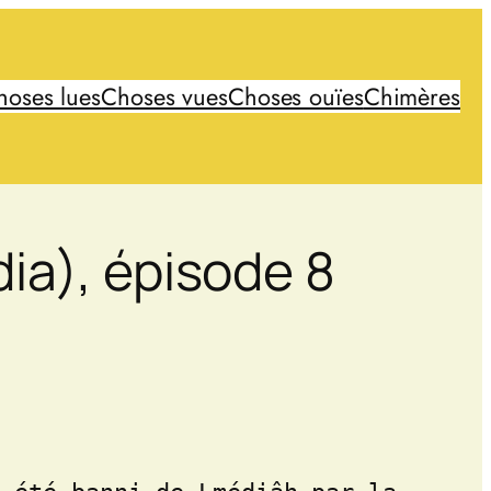
hoses lues
Choses vues
Choses ouïes
Chimères
ia), épisode 8