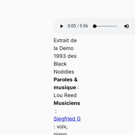
Extrait de
la Demo
1993 des
Black
Noddles
Paroles
&
musique
:
Lou Reed
Musiciens
:
Siegfried G
: voix
,
piano,