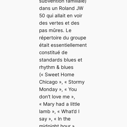
subvention familiale)
dans un Roland JW
50 qui allait en voir
des vertes et des
pas mûres. Le
répertoire du groupe
était essentiellement
constitué de
standards
blues
et
rhythm & blues
(« Sweet Home
Chicago », « Stormy
Monday », « You
don’t love me »,
« Mary had a little
lamb », « What’d I
say », « In the
midnight hour »,