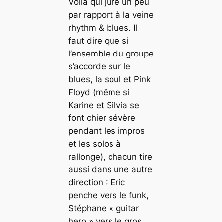
Voilà qui jure un peu
par rapport à la veine
rhythm & blues
. Il
faut dire que si
l’ensemble du groupe
s’accorde sur le
blues
, la
soul
et Pink
Floyd (même si
Karine et Silvia se
font chier sévère
pendant les impros
et les solos à
rallonge), chacun tire
aussi dans une autre
direction : Eric
penche vers le
funk
,
Stéphane « guitar
hero » vers le gros