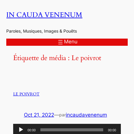
Aller
IN CAUDA VENENUM
au
contenu
Paroles, Musiques, Images & Pouêts
Menu
Étiquette de média :
Le poivrot
LE POIVROT
Oct 21, 2022
—
incaudavenenum
par
Lecteur
00:00
00:00