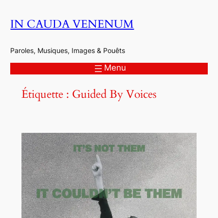
Aller
IN CAUDA VENENUM
au
contenu
Paroles, Musiques, Images & Pouêts
Menu
Étiquette :
Guided By Voices