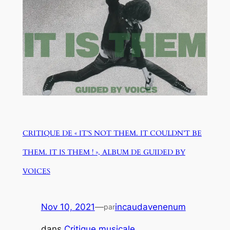
CRITIQUE DE « IT’S NOT THEM. IT COULDN’T BE
THEM. IT IS THEM ! », ALBUM DE GUIDED BY
VOICES
Nov 10, 2021
—
incaudavenenum
par
dans
Critique musicale