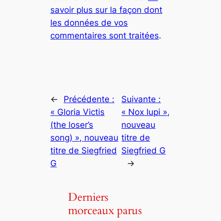
savoir plus sur la façon dont
les données de vos
commentaires sont traitées
.
←
Précédente :
Suivante :
« Gloria Victis
« Nox lupi »,
(the loser’s
nouveau
song) », nouveau
titre de
titre de Siegfried
Siegfried G
G
→
Derniers
morceaux parus