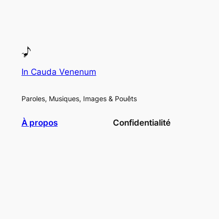
In Cauda Venenum
Paroles, Musiques, Images & Pouêts
À propos
Confidentialité
Anartisans
Politique de confidentialité
Histoire
Conditions générales
Libre diffusion
Nous contacter
Réseaux sociaux
Facebook
Mastodon
Bluesky