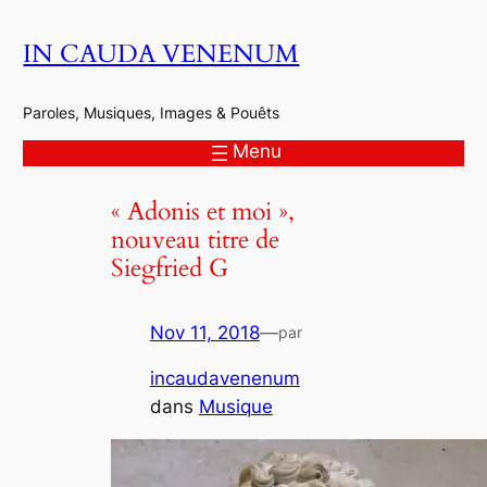
Aller
IN CAUDA VENENUM
au
contenu
Paroles, Musiques, Images & Pouêts
Menu
« Adonis et moi »,
nouveau titre de
Siegfried G
Nov 11, 2018
—
par
incaudavenenum
dans
Musique