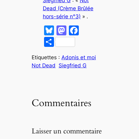
Siegfried G
: «
Not
Dead (Crème Brûlée
hors-série n°3)
» .
Bl
M
F
u
a
a
P
e
st
c
ar
s
o
e
Etiquettes :
Adonis et moi
ta
Not Dead
Siegfried G
k
d
b
g
y
o
o
er
n
o
k
Commentaires
Laisser un commentaire