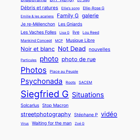
DJ Sieg
Débris et ratures
Ellie-Rose G
Ellie's song
Family G
galerie
Emilie & les acariens
Je re-Mélenchon
Les Gniards
Les Vaches Folles
live
Lou Reed
Lisa G
Musique Libre
Mankind Concept
MCP
Not Dead
Noir et blanc
nouvelles
photo
photo de rue
Particules
Photos
Place au Peuple
Psychonada
Roots
SACEM
Siegfried G
Situations
Solcarlus
Stop Macron
vidéo
streetphotography
Stéphane P
Waiting for the man
Virus
Zoé G