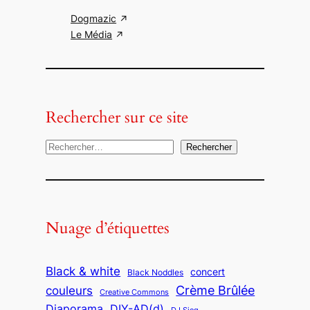
Dogmazic
Le Média
Rechercher sur ce site
R
Rechercher
e
c
h
e
Nuage d’étiquettes
r
c
Black & white
concert
h
Black Noddles
Crème Brûlée
couleurs
e
Creative Commons
Diaporama
DIY-AD(d)
r