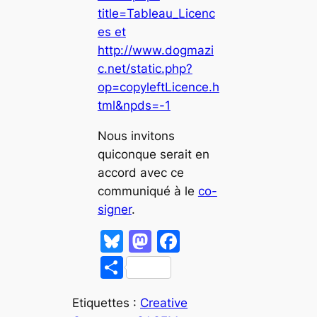
title=Tableau_Licenc
es et
http://www.dogmazi
c.net/static.php?
op=copyleftLicence.h
tml&npds=-1
Nous invitons
quiconque serait en
accord avec ce
communiqué à le
co-
signer
.
Bl
M
F
u
a
a
P
e
st
c
ar
s
o
e
Etiquettes :
Creative
ta