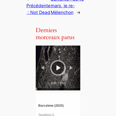
Précédente
mars, je re-
:
Not Dead
Mélenchon
→
Derniers
morceaux parus
L
e
c
t
e
u
r
a
u
d
i
o
0:00
/
8:09
Barcelone (2025)
Siegfried G