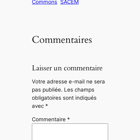
Commons
SACEM
k
d
b
g
y
o
o
er
n
o
k
Commentaires
Laisser un commentaire
Votre adresse e-mail ne sera
pas publiée.
Les champs
obligatoires sont indiqués
avec
*
Commentaire
*