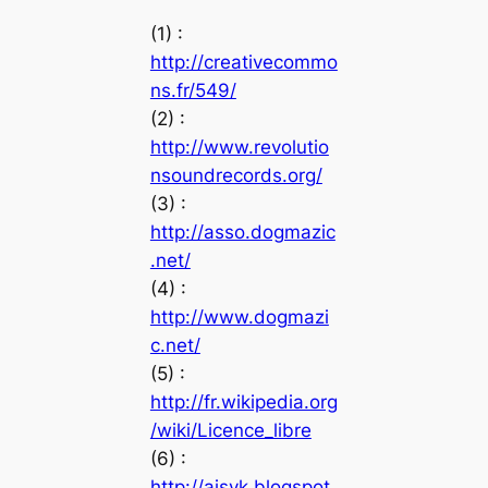
(1) :
http://creativecommo
ns.fr/549/
(2) :
http://www.revolutio
nsoundrecords.org/
(3) :
http://asso.dogmazic
.net/
(4) :
http://www.dogmazi
c.net/
(5) :
http://fr.wikipedia.org
/wiki/Licence_libre
(6) :
http://aisyk.blogspot.