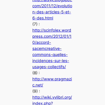
com/2011/12/evolutio
n-des-articles-5-et-
6-des.html
(7) :
http://scinfolex.word
press.com/2012/01/1
0/accord-
sacemcreative-
commons-quelles-
incidences-sur-les-
usages-collectifs/
(8) :
http://www.pragmazi
c.net/
(9) :
http://wiki.vvlibri.org/
index.php?